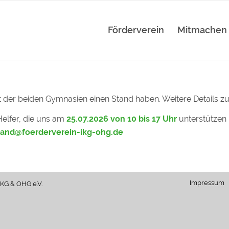
Förderverein
Mitmachen
er beiden Gymnasien einen Stand haben. Weitere Details zur
Helfer, die uns am
25.07.2026 von 10 bis 17 Uhr
unterstützen 
tand@foerderverein-ikg-ohg.de
Impressum
IKG & OHG e.V.