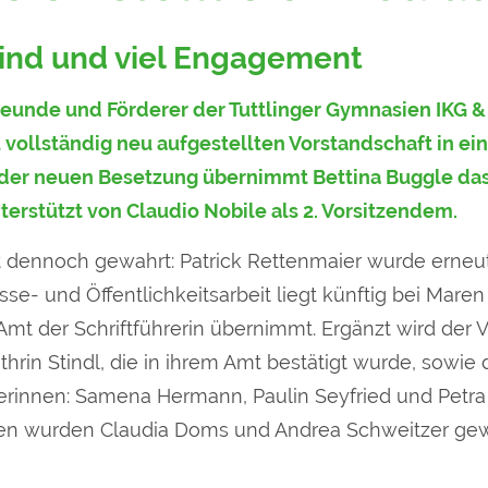
Wind und viel Engagement
reunde und Förderer der Tuttlinger Gymn
asien IKG &
 vollständig neu aufgestellten Vorstandschaft in ei
 der neuen Besetzung übernimmt Bettina Buggle das
terstützt von Claudio Nobile als 2. Vorsitzendem.
bt dennoch gewahrt: Patrick Rettenmaier wurde erneut
esse- und Öffentlichkeitsarbeit liegt künftig bei Mar
 Amt der Schriftführerin übernimmt. Ergänzt wird der 
athrin Stindl, die in ihrem Amt bestätigt wurde, sowie
erinnen: Samena Hermann, Paulin Seyfried und Petra 
en wurden Claudia Doms und Andrea Schweitzer gew