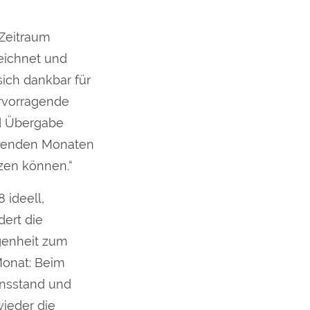
 Zeitraum
eichnet und
sich dankbar für
rvorragende
nd Übergabe
mmenden Monaten
zen können.“
 ideell,
dert die
genheit zum
Monat: Beim
ionsstand und
wieder die