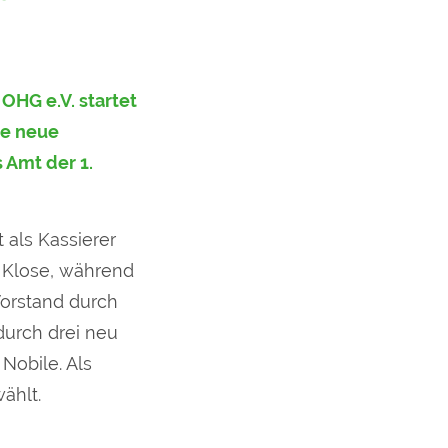
 OHG e.V. startet
ne neue
 Amt der 1.
 als Kassierer
en Klose, während
Vorstand durch
 durch drei neu
Nobile. Als
ählt.