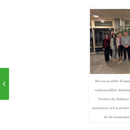
Wettbewerb „Wer
Der neu gewählte Vorstand
gestaltet die beste
Collage“: And the
wiedergewählten Amtsträg
winner is...
Förderer der Tuttling
präsentieren sich in frische
für die kommenden